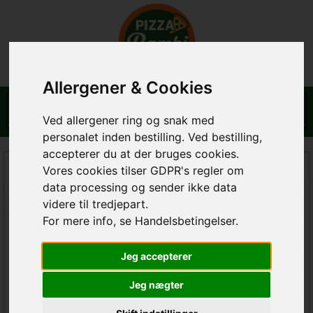
Allergener & Cookies
Ved allergener ring og snak med
personalet inden bestilling. Ved bestilling,
accepterer du at der bruges cookies.
Bambi Pizza og Grill House
Vores cookies tilser GDPR's regler om
data processing og sender ikke data
Struervej 49
7500 Holstebro
videre til tredjepart.
tlf. :97425125
For mere info, se Handelsbetingelser.
E-mail support:
Jeg accepterer
Restaurant Information
Jeg nægter
Hos os får du kvalitet og byens bedste mad!