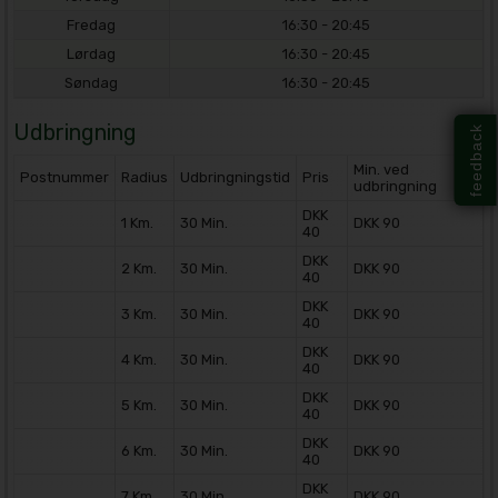
Fredag
16:30 - 20:45
Lørdag
16:30 - 20:45
Søndag
16:30 - 20:45
Udbringning
feedback
Min. ved
Postnummer
Radius
Udbringningstid
Pris
udbringning
DKK
1 Km.
30 Min.
DKK 90
40
DKK
2 Km.
30 Min.
DKK 90
40
DKK
3 Km.
30 Min.
DKK 90
40
DKK
4 Km.
30 Min.
DKK 90
40
DKK
5 Km.
30 Min.
DKK 90
40
DKK
6 Km.
30 Min.
DKK 90
40
DKK
7 Km.
30 Min.
DKK 90