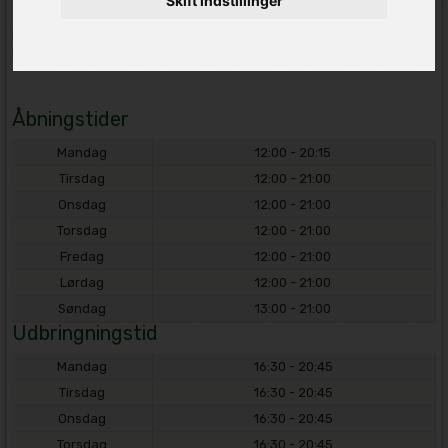
Skift indstillinger
Drivkræften bag vores success er kundernes gode oplevelse
og
kundens troværdighed
.
Åbningstider
Mandag
12:00 - 20:15
Tirsdag
12:00 - 21:00
Onsdag
12:00 - 21:00
Torsdag
12:00 - 21:00
Fredag
12:00 - 21:00
Lørdag
12:00 - 21:00
Søndag
13:00 - 21:00
Udbringningstid
Mandag
16:30 - 20:45
Tirsdag
16:30 - 20:45
Onsdag
16:30 - 20:45
Torsdag
16:30 - 20:45